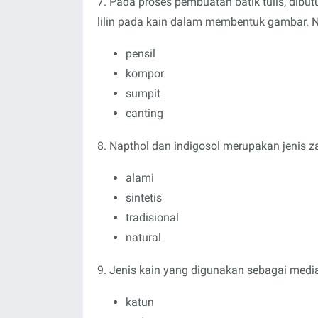
7. Pada proses pembuatan batik tulis, dib
lilin pada kain dalam membentuk gambar. Nam
pensil
kompor
sumpit
canting
8. Napthol dan indigosol merupakan jenis zat
alami
sintetis
tradisional
natural
9. Jenis kain yang digunakan sebagai media
katun