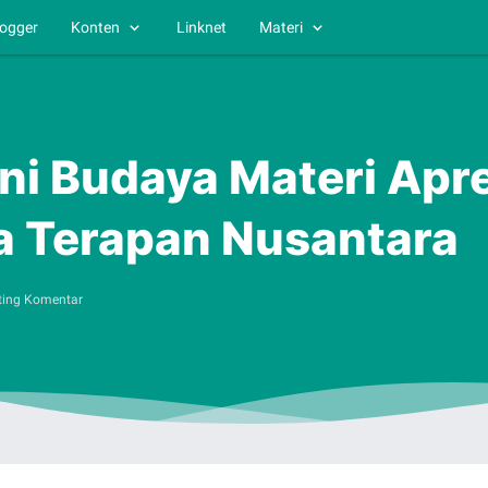
logger
Konten
Linknet
Materi
eni Budaya Materi Apr
a Terapan Nusantara
ting Komentar