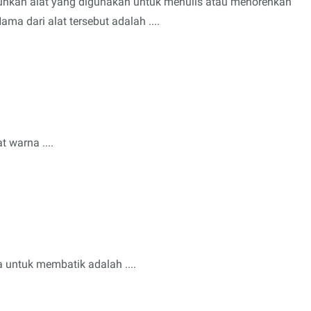
utuhkan alat yang digunakan untuk menulis atau menorehkan
a dari alat tersebut adalah ....
 warna ....
 untuk membatik adalah ....