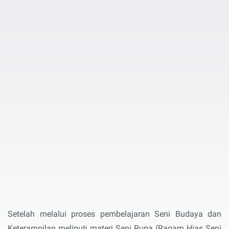
Setelah melalui proses pembelajaran Seni Budaya dan
Keterampilan meliputi materi Seni Rupa (Ragam Hias Seni