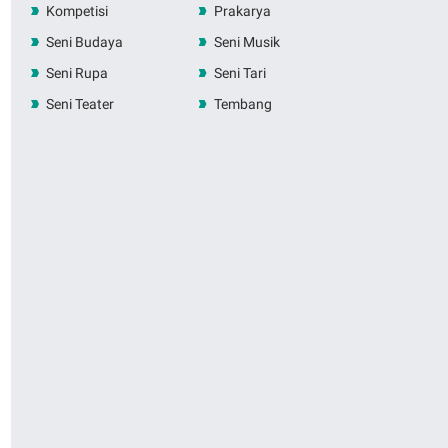
Kompetisi
Prakarya
Seni Budaya
Seni Musik
Seni Rupa
Seni Tari
Seni Teater
Tembang