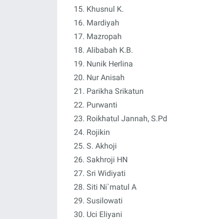
Khusnul K.
Mardiyah
Mazropah
Alibabah K.B.
Nunik Herlina
Nur Anisah
Parikha Srikatun
Purwanti
Roikhatul Jannah, S.Pd
Rojikin
S. Akhoji
Sakhroji HN
Sri Widiyati
Siti Ni`matul A
Susilowati
Uci Eliyani