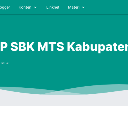
logger
Konten
Linknet
Materi
 SBK MTS Kabupaten
mentar