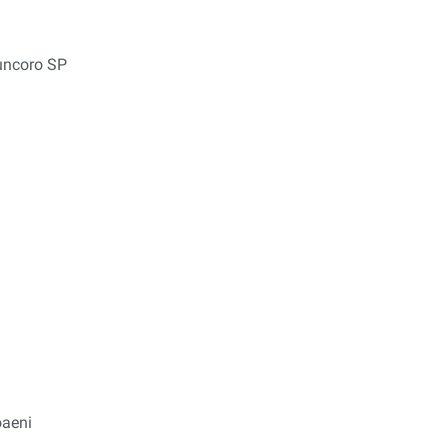
uncoro SP
oaeni