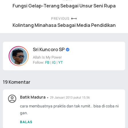
Fungsi Gelap-Terang Sebagai Unsur Seni Rupa
PREVIOUS
Kolintang Minahasa Sebagai Media Pendidikan
Sri Kuncoro SP
Allah Is My Power
Follow:
FB
|
IG
|
YT
19 Komentar
Batik Madura
29 Januari 2013 pukul 15.56
cara membuatnya praktis dan tak rumit.. bisa di coba ni
gan.
BALAS