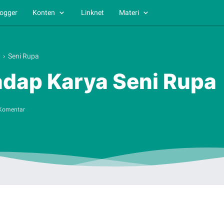
logger
Konten
Linknet
Materi
›
Seni Rupa
adap Karya Seni Rupa
 Komentar