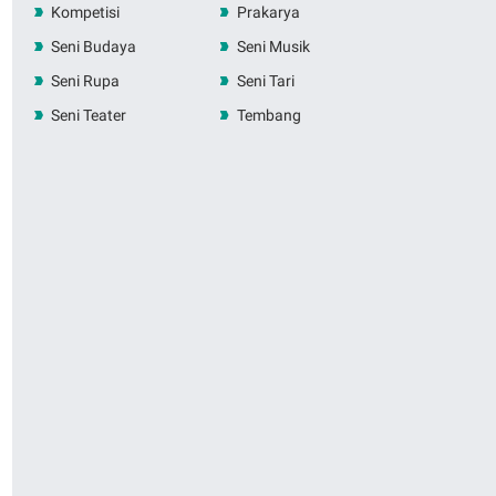
Kompetisi
Prakarya
Seni Budaya
Seni Musik
Seni Rupa
Seni Tari
Seni Teater
Tembang