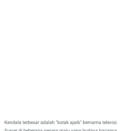
Kendala terbesar adalah "kotak ajaib" bernama televisi.
Survei di beberapa negara maju yang budaya bacanya