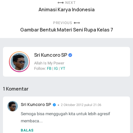
NEXT
Animasi Karya Indonesia
PREVIOUS
Gambar Bentuk Materi Seni Rupa Kelas 7
Sri Kuncoro SP
Allah Is My Power
Follow:
FB
|
IG
|
YT
1 Komentar
Sri Kuncoro SP
2 Oktober 2012 pukul 21.06
Semoga bisa menggugah kita untuk lebih agresif
membaca...
BALAS